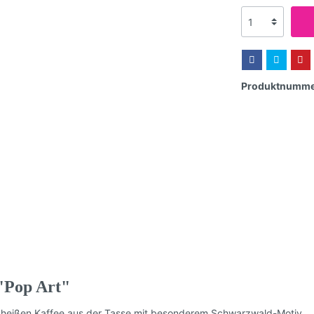
Produktnumme
 "Pop Art"
n heißen Kaffee aus der Tasse mit besonderem Schwarzwald-Motiv.