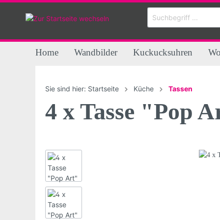
Home
Wandbilder
Kuckucksuhren
Wo
Zur Kategorie Kuckucksuhren
Zur Kategorie Wohnen
Zur Kategorie Küche
Zur Kategorie Shirts
Zur Kategorie Mehr
Sie sind hier:
Startseite
Küche
Tassen
4 x Tasse "Pop A
Unikate & Serien
Decken
Servietten
Kinder
Karten
B-Wa
Kiss
Tass
Erwa
Puzz
Kugelschreiber
Magn