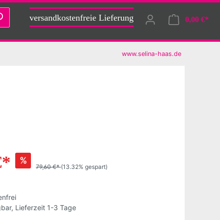
versandkostenfreie Lieferung
0,00 €*
www.selina-haas.de
ch &
Aufkleber
Gutschein
€*
%
79,60 €*
(13.32% gespart)
nfrei
bar, Lieferzeit 1-3 Tage