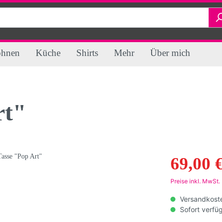
hnen
Küche
Shirts
Mehr
Über mich
rt"
re & SALE
en
en
chsene
le NEU!
Restposten von Romba
Schneidebretter
Schlüsselanhänger
Haas
ete
Stofftaschen
69,00 
Preise inkl. MwSt.
Versandkoste
Sofort verfüg