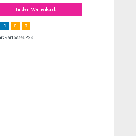
In den Warenkorb
r:
4erTasseLP28