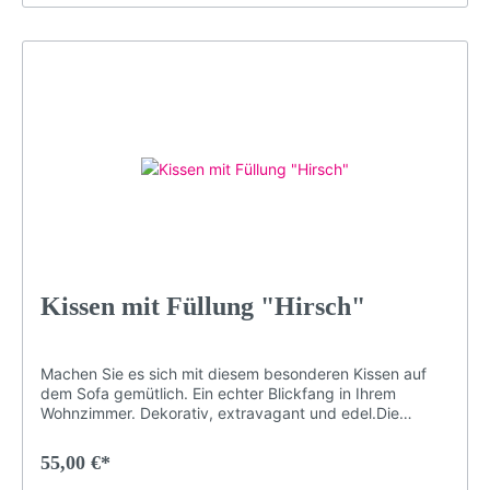
PlüschDekorativ und edelGröße: 40 x 40 cmDruck
erfolgt ohne chemische Zusätze, daher ist die Decke
hypoallergen & geruchlosWaschmaschinenfest (maximal
30° für konstante Qualität. Nicht bügeln, Nicht chloren
oder bleichen)Langlebigbeidseitig bedrucktMotiv: bunte
Kuh (Motiv LP22D)Farben: buntLieferumfang: Kissen mit
Füllung
Kissen mit Füllung "Hirsch"
Machen Sie es sich mit diesem besonderen Kissen auf
dem Sofa gemütlich. Ein echter Blickfang in Ihrem
Wohnzimmer. Dekorativ, extravagant und edel.Die
speziellen Farben der Druckerei garantieren, dass das
Schwarzwald-Motiv auch nach Jahren nichts von seiner
55,00 €*
Brillanz verliert. Damit das Kissen in einem einwandfreien