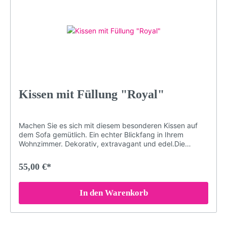
Art Bollenhut (Motiv LP29)Farben: buntLieferumfang:
Kissen mit Füllung
Kissen mit Füllung "Royal"
Machen Sie es sich mit diesem besonderen Kissen auf
dem Sofa gemütlich. Ein echter Blickfang in Ihrem
Wohnzimmer. Dekorativ, extravagant und edel.Die
speziellen Farben der Druckerei garantieren, dass das
Schwarzwald-Motiv auch nach Jahren nichts von seiner
55,00 €*
Brillanz verliert. Damit das Kissen in einem einwandfreien
Zustand bleibt, sollten Sie es bei maximal 30° waschen
(oder Handwäsche). Bei sachgemäßer Pflege wird das
In den Warenkorb
Kissen über Jahre hinweg jedem Raum eine besondere
Note verleihen.Brillante FarbenKuschelig weicher
PlüschDekorativ und edelGröße: 40 x 40 cmDruck
erfolgt ohne chemische Zusätze, daher ist die Decke