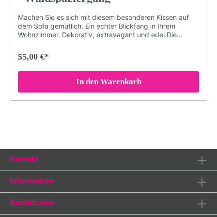
Machen Sie es sich mit diesem besonderen Kissen auf
dem Sofa gemütlich. Ein echter Blickfang in Ihrem
Wohnzimmer. Dekorativ, extravagant und edel.Die
speziellen Farben der Druckerei garantieren, dass das
Schwarzwald-Motiv auch nach Jahren nichts von seiner
55,00 €*
Brillanz verliert. Damit das Kissen in einem einwandfreien
Zustand bleibt, sollten Sie es bei maximal 30° waschen
(oder Handwäsche). Bei sachgemäßer Pflege wird das
In den Warenkorb
Kissen über Jahre hinweg jedem Raum eine besondere
Note verleihen.Brillante FarbenKuschelig weicher
PlüschDekorativ und edelGröße: 40 x 40 cmDruck
erfolgt ohne chemische Zusätze, daher ist die Decke
hypoallergen & geruchlosWaschmaschinenfest (maximal
30° für konstante Qualität. Nicht bügeln, Nicht chloren
oder bleichen)Langlebigbeidseitig bedrucktMotiv:
Waldspaziergang, Kuckuck im Wald, Kuckucksuhr am
Baum, Kuckucksuhr im Wald, (LP10)Farben: grün, pink
Kontakt
(magenta), lila (violette), schwarz, weißLieferumfang:
Kissen mit Füllung
Information
Rechtliches