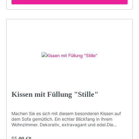
Kissen über Jahre hinweg jedem Raum eine besondere
Note verleihen.Brillante FarbenKuschelig weicher
PlüschDekorativ und edelGröße: 40 x 40 cmDruck
erfolgt ohne chemische Zusätze, daher ist die Decke
hypoallergen & geruchlosWaschmaschinenfest (maximal
30° für konstante Qualität. Nicht bügeln, Nicht chloren
oder bleichen)Langlebigbeidseitig bedrucktMotiv:
Bollenhut, Frau, Sonnenbrille, Schwarzwaldmädel,
LP14Farben: rot, schwarz, weißLieferumfang: Kissen mit
Füllung
Kissen mit Füllung "Stille"
Machen Sie es sich mit diesem besonderen Kissen auf
dem Sofa gemütlich. Ein echter Blickfang in Ihrem
Wohnzimmer. Dekorativ, extravagant und edel.Die
speziellen Farben der Druckerei garantieren, dass das
Schwarzwald-Motiv auch nach Jahren nichts von seiner
55,00 €*