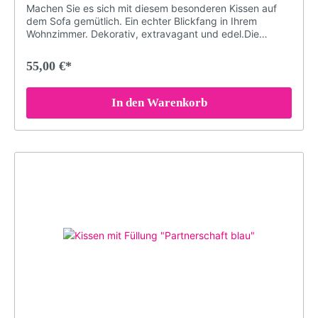
Machen Sie es sich mit diesem besonderen Kissen auf
dem Sofa gemütlich. Ein echter Blickfang in Ihrem
Wohnzimmer. Dekorativ, extravagant und edel.Die
speziellen Farben der Druckerei garantieren, dass das
Schwarzwald-Motiv auch nach Jahren nichts von seiner
55,00 €*
Brillanz verliert. Damit das Kissen in einem einwandfreien
Zustand bleibt, sollten Sie es bei maximal 30° waschen
(oder Handwäsche). Bei sachgemäßer Pflege wird das
In den Warenkorb
Kissen über Jahre hinweg jedem Raum eine besondere
Note verleihen.Brillante FarbenKuschelig weicher
PlüschDekorativ und edelGröße: 40 x 40 cmDruck
erfolgt ohne chemische Zusätze, daher ist die Decke
hypoallergen & geruchlosWaschmaschinenfest (maximal
30° für konstante Qualität. Nicht bügeln, Nicht chloren
oder bleichen)Langlebigbeidseitig bedrucktMotiv:
Moderne Kuckucksuhr rot/weiß an alter Holzwand (Motiv
LP7)Farben: rot, weiß, braunLieferumfang: Kissen mit
Füllung