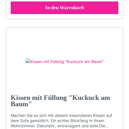
Zustand bleibt, sollten Sie es bei maximal 30° waschen
(oder Handwäsche). Bei sachgemäßer Pflege wird das
In den Warenkorb
Kissen über Jahre hinweg jedem Raum eine besondere
Note verleihen.Brillante FarbenKuschelig weicher
PlüschDekorativ und edelGröße: 40 x 40 cmDruck
erfolgt ohne chemische Zusätze, daher ist die Decke
hypoallergen & geruchlosWaschmaschinenfest (maximal
30° für konstante Qualität. Nicht bügeln, Nicht chloren
oder bleichen)Langlebigbeidseitig bedrucktMotiv:
Hirsch, blau, gelb, grün, türkis, LP52Farben: bunt,
farbigLieferumfang: Kissen mit Füllung
Kissen mit Füllung "Kuckuck am
Baum"
Machen Sie es sich mit diesem besonderen Kissen auf
dem Sofa gemütlich. Ein echter Blickfang in Ihrem
Wohnzimmer. Dekorativ, extravagant und edel.Die