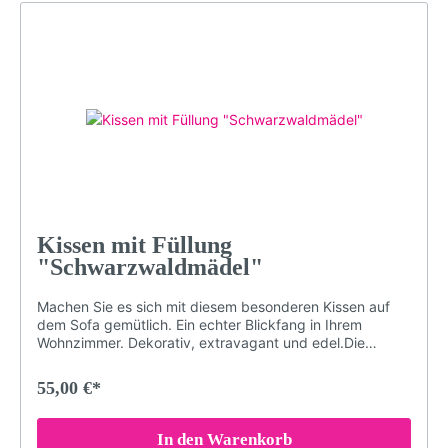
hypoallergen & geruchlosWaschmaschinenfest (maximal
30° für konstante Qualität. Nicht bügeln, Nicht chloren
oder bleichen)Langlebigbeidseitig bedrucktMotiv:
Kuckucksuhr gold auf blau (Motiv LP31)Farben: blau,
gold/braun, schwarzLieferumfang: Kissen mit Füllung
Kissen mit Füllung
"Schwarzwaldmädel"
Machen Sie es sich mit diesem besonderen Kissen auf
dem Sofa gemütlich. Ein echter Blickfang in Ihrem
Wohnzimmer. Dekorativ, extravagant und edel.Die
speziellen Farben der Druckerei garantieren, dass das
Schwarzwald-Motiv auch nach Jahren nichts von seiner
55,00 €*
Brillanz verliert. Damit das Kissen in einem einwandfreien
Zustand bleibt, sollten Sie es bei maximal 30° waschen
(oder Handwäsche). Bei sachgemäßer Pflege wird das
In den Warenkorb