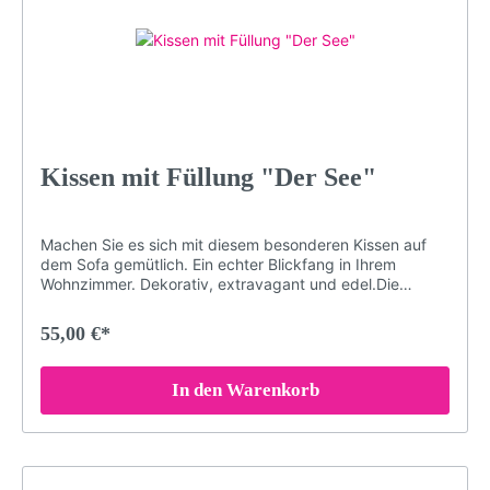
Kissen mit Füllung "Der See"
Machen Sie es sich mit diesem besonderen Kissen auf
dem Sofa gemütlich. Ein echter Blickfang in Ihrem
Wohnzimmer. Dekorativ, extravagant und edel.Die
speziellen Farben der Druckerei garantieren, dass das
Schwarzwald-Motiv auch nach Jahren nichts von seiner
55,00 €*
Brillanz verliert. Damit das Kissen in einem einwandfreien
Zustand bleibt, sollten Sie es bei maximal 30° waschen
(oder Handwäsche). Bei sachgemäßer Pflege wird das
In den Warenkorb
Kissen über Jahre hinweg jedem Raum eine besondere
Note verleihen.Brillante FarbenKuschelig weicher
PlüschDekorativ und edelGröße: 40 x 40 cmDruck
erfolgt ohne chemische Zusätze, daher ist die Decke
hypoallergen & geruchlosWaschmaschinenfest (maximal