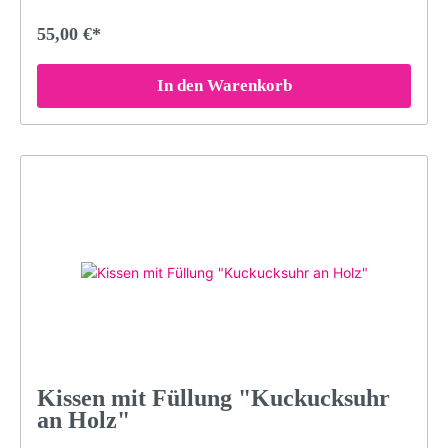
speziellen Farben der Druckerei garantieren, dass das
Schwarzwald-Motiv auch nach Jahren nichts von seiner
55,00 €*
Brillanz verliert. Damit das Kissen in einem einwandfreien
Zustand bleibt, sollten Sie es bei maximal 30° waschen
(oder Handwäsche). Bei sachgemäßer Pflege wird das
In den Warenkorb
Kissen über Jahre hinweg jedem Raum eine besondere
Note verleihen.Brillante FarbenKuschelig weicher
PlüschDekorativ und edelGröße: 40 x 40 cmDruck
erfolgt ohne chemische Zusätze, daher ist die Decke
hypoallergen & geruchlosWaschmaschinenfest (maximal
30° für konstante Qualität. Nicht bügeln, Nicht chloren
oder bleichen)Langlebigbeidseitig bedrucktMotiv:
Kuckuck im Wald, Kuckucksuhr am Baum, Kuckucksuhr
im Wald, Kuckucksuhr mit Bollenhut, LP11BFarben:
schwarz, weiß, rot, grauLieferumfang: Kissen mit Füllung
Kissen mit Füllung "Kuckucksuhr
an Holz"