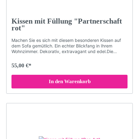
Kissen mit Füllung "Partnerschaft
rot"
Machen Sie es sich mit diesem besonderen Kissen auf
dem Sofa gemütlich. Ein echter Blickfang in Ihrem
Wohnzimmer. Dekorativ, extravagant und edel.Die
speziellen Farben der Druckerei garantieren, dass das
Schwarzwald-Motiv auch nach Jahren nichts von seiner
55,00 €*
Brillanz verliert. Damit das Kissen in einem einwandfreien
Zustand bleibt, sollten Sie es bei maximal 30° waschen
(oder Handwäsche). Bei sachgemäßer Pflege wird das
In den Warenkorb
Kissen über Jahre hinweg jedem Raum eine besondere
Note verleihen.Brillante FarbenKuschelig weicher
PlüschDekorativ und edelGröße: 40 x 40 cmDruck
erfolgt ohne chemische Zusätze, daher ist die Decke
hypoallergen & geruchlosWaschmaschinenfest (maximal
30° für konstante Qualität. Nicht bügeln, Nicht chloren
oder bleichen)Langlebigbeidseitig bedrucktMotiv: Hirsch
und Reh (Motiv: LP44R)Farben: orange, rot, schwarz,
weißLieferumfang: Kissen mit Füllung