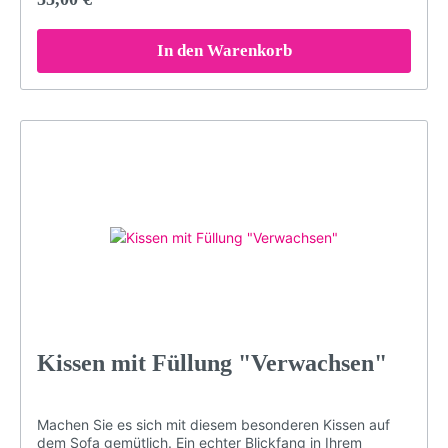
Brillanz verliert. Damit das Kissen in einem einwandfreien
Zustand bleibt, sollten Sie es bei maximal 30° waschen
(oder Handwäsche). Bei sachgemäßer Pflege wird das
In den Warenkorb
Kissen über Jahre hinweg jedem Raum eine besondere
Note verleihen.Brillante FarbenKuschelig weicher
PlüschDekorativ und edelGröße: 40 x 40 cmDruck
erfolgt ohne chemische Zusätze, daher ist die Decke
hypoallergen & geruchlosWaschmaschinenfest (maximal
30° für konstante Qualität. Nicht bügeln, Nicht chloren
oder bleichen)Langlebigbeidseitig bedrucktMotiv:
Kuckucksuhr, schlicht, Kuckucksuhr weiß, LP45HFarben:
schwarz, weißLieferumfang: Kissen mit Füllung
Kissen mit Füllung "Verwachsen"
Machen Sie es sich mit diesem besonderen Kissen auf
dem Sofa gemütlich. Ein echter Blickfang in Ihrem