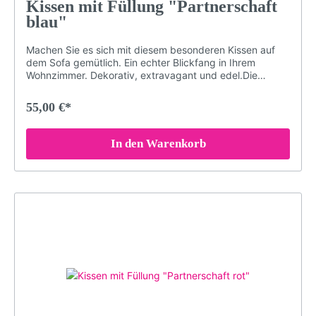
Kissen mit Füllung "Partnerschaft
blau"
Machen Sie es sich mit diesem besonderen Kissen auf
dem Sofa gemütlich. Ein echter Blickfang in Ihrem
Wohnzimmer. Dekorativ, extravagant und edel.Die
speziellen Farben der Druckerei garantieren, dass das
Schwarzwald-Motiv auch nach Jahren nichts von seiner
55,00 €*
Brillanz verliert. Damit das Kissen in einem einwandfreien
Zustand bleibt, sollten Sie es bei maximal 30° waschen
(oder Handwäsche). Bei sachgemäßer Pflege wird das
In den Warenkorb
Kissen über Jahre hinweg jedem Raum eine besondere
Note verleihen.Brillante FarbenKuschelig weicher
PlüschDekorativ und edelGröße: 40 x 40 cmDruck
erfolgt ohne chemische Zusätze, daher ist die Decke
hypoallergen & geruchlosWaschmaschinenfest (maximal
30° für konstante Qualität. Nicht bügeln, Nicht chloren
oder bleichen)Langlebigbeidseitig bedrucktMotiv: Hirsch
und Reh (Motiv: LP44B)Farben: blau, weiß,
schwarzLieferumfang: Kissen mit Füllung