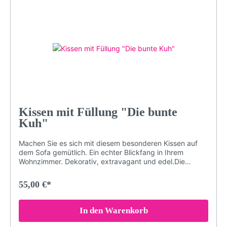
30° für konstante Qualität. Nicht bügeln, Nicht chloren
oder bleichen)Langlebigbeidseitig bedrucktMotiv:
Bäume, Wald, bunt, Scherenschnitt, Schwarzwald, See,
LP25Farben: bunt, farbigLieferumfang: Kissen mit
Füllung
Kissen mit Füllung "Die bunte
Kuh"
Machen Sie es sich mit diesem besonderen Kissen auf
dem Sofa gemütlich. Ein echter Blickfang in Ihrem
Wohnzimmer. Dekorativ, extravagant und edel.Die
speziellen Farben der Druckerei garantieren, dass das
Schwarzwald-Motiv auch nach Jahren nichts von seiner
55,00 €*
Brillanz verliert. Damit das Kissen in einem einwandfreien
Zustand bleibt, sollten Sie es bei maximal 30° waschen
(oder Handwäsche). Bei sachgemäßer Pflege wird das
In den Warenkorb
Kissen über Jahre hinweg jedem Raum eine besondere
Note verleihen.Brillante FarbenKuschelig weicher