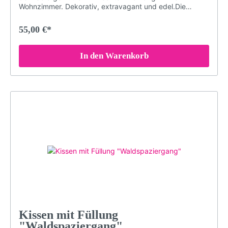
Wohnzimmer. Dekorativ, extravagant und edel.Die
speziellen Farben der Druckerei garantieren, dass das
Schwarzwald-Motiv auch nach Jahren nichts von seiner
55,00 €*
Brillanz verliert. Damit das Kissen in einem einwandfreien
Zustand bleibt, sollten Sie es bei maximal 30° waschen
(oder Handwäsche). Bei sachgemäßer Pflege wird das
In den Warenkorb
Kissen über Jahre hinweg jedem Raum eine besondere
Note verleihen.Brillante FarbenKuschelig weicher
PlüschDekorativ und edelGröße: 40 x 40 cmDruck
erfolgt ohne chemische Zusätze, daher ist die Decke
hypoallergen & geruchlosWaschmaschinenfest (maximal
30° für konstante Qualität. Nicht bügeln, Nicht chloren
oder bleichen)Langlebigbeidseitig bedrucktMotiv: Wald,
Kuckucksuhr am Baum, LP49Farben: grün, gelb,
braunLieferumfang: Kissen mit Füllung
Kissen mit Füllung
"Waldspaziergang"