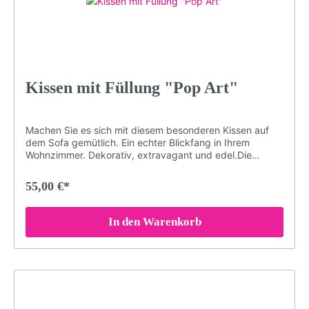
Kissen mit Füllung "Pop Art"
Machen Sie es sich mit diesem besonderen Kissen auf
dem Sofa gemütlich. Ein echter Blickfang in Ihrem
Wohnzimmer. Dekorativ, extravagant und edel.Die
speziellen Farben der Druckerei garantieren, dass das
Schwarzwald-Motiv auch nach Jahren nichts von seiner
55,00 €*
Brillanz verliert. Damit das Kissen in einem einwandfreien
Zustand bleibt, sollten Sie es bei maximal 30° waschen
(oder Handwäsche). Bei sachgemäßer Pflege wird das
In den Warenkorb
Kissen über Jahre hinweg jedem Raum eine besondere
Note verleihen.Brillante FarbenKuschelig weicher
PlüschDekorativ und edelGröße: 40 x 40 cmDruck
erfolgt ohne chemische Zusätze, daher ist die Decke
hypoallergen & geruchlosWaschmaschinenfest (maximal
30° für konstante Qualität. Nicht bügeln, Nicht chloren
oder bleichen)Langlebigbeidseitig bedrucktMotiv: Pop