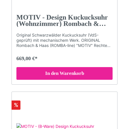
MOTIV - Design Kuckucksuhr
(Wohnzimmer) Rombach &
Haas
Original Schwarzwälder Kuckucksuhr (VdS-
geprüft) mit mechanischem Werk. ORIGINAL
Rombach & Haas (ROMBA-line) "MOTIV" Rechteck
Design-Kuckucksuhr.Schlichte Vogelhaus-
Kuckucksuhr mit besonderen Motiven im typischen
669,00 €*
SELINA HAAS DESIGN - Stil.Mechanisches 8-Tage
Laufwerk mit RechenschlagwerkAcrylglas-Front
mit Echtglas-Beschichtung.VdS geprüfte ''Original
In den Warenkorb
Schwarzwälder Kuckucksuhr''Kuckuckruf
abstellbar (Abstellhebel am Gehäuse)Kuckucksruf
erfolgt zur vollen Stunde mehrmals (je nach
Uhrzeit - z.B. um 3 Uhr kommt 3x der Kuckuck)
und zur halben Stunde einmalig.Qualitätsmarke
Romba-Design (Kuckucksuhrenmanufaktur
%
Rombach und Haas)Maße: Höhe 31 cm; (47 cm mit
aufgezogenen Gewichten); Breite 21,5 cm; Tiefe
11,5 cm3 Jahre Garantie (24 Monate + 1 Jahr
Garantieverlängerung GRATIS auf alle Uhren. Nur
hier im Shop!)Bitte beachten Sie, dass die Farben