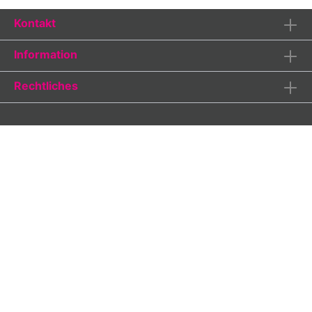
Rombach und Haas)Maße: Höhe 31 cm; (47 cm mit
Kontakt
aufgezogenen Gewichten); Breite 21,5 cm; Tiefe
11,5 cm3 Jahre Garantie (24 Monate + 1 Jahr
Garantieverlängerung GRATIS auf alle Uhren. Nur
Information
hier im Shop!)Bitte beachten Sie, dass die Farben
am Bildschirm abweichen können!
Rechtliches