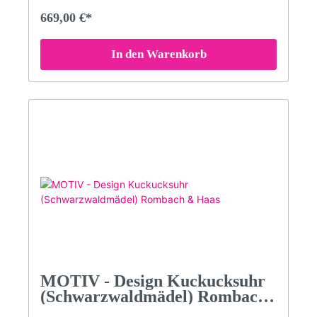
Kuckucksuhr mit besonderen Motiven im typischen
669,00 €*
SELINA HAAS DESIGN - Stil.Mechanisches 8-Tage
Laufwerk mit RechenschlagwerkAcrylglas-Front
mit Echtglas-Beschichtung.VdS geprüfte ''Original
In den Warenkorb
Schwarzwälder Kuckucksuhr''Kuckuckruf
abstellbar (Abstellhebel am Gehäuse)Kuckucksruf
erfolgt zur vollen Stunde mehrmals (je nach
Uhrzeit - z.B. um 3 Uhr kommt 3x der Kuckuck)
und zur halben Stunde einmalig.Qualitätsmarke
Romba-Design (Kuckucksuhrenmanufaktur
Rombach und Haas)Maße: Höhe 31 cm; (47 cm mit
aufgezogenen Gewichten); Breite 21,5 cm; Tiefe
11,5 cm3 Jahre Garantie (24 Monate + 1 Jahr
Garantieverlängerung GRATIS auf alle Uhren. Nur
hier im Shop!)Bitte beachten Sie, dass die Farben
am Bildschirm abweichen können!
MOTIV - Design Kuckucksuhr
(Schwarzwaldmädel) Rombach
& Haas