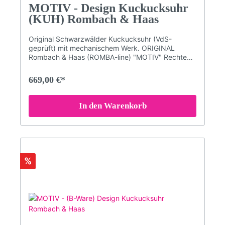
MOTIV - Design Kuckucksuhr
(KUH) Rombach & Haas
Original Schwarzwälder Kuckucksuhr (VdS-
geprüft) mit mechanischem Werk. ORIGINAL
Rombach & Haas (ROMBA-line) "MOTIV" Rechteck
Design-Kuckucksuhr.Schlichte Vogelhaus-
Kuckucksuhr mit besonderen Motiven im typischen
669,00 €*
SELINA HAAS DESIGN - Stil.Mechanisches 8-Tage
Laufwerk mit RechenschlagwerkAcrylglas-Front
mit Echtglas-Beschichtung.VdS geprüfte ''Original
In den Warenkorb
Schwarzwälder Kuckucksuhr''Kuckuckruf
abstellbar (Abstellhebel am Gehäuse)Kuckucksruf
erfolgt zur vollen Stunde mehrmals (je nach
Uhrzeit - z.B. um 3 Uhr kommt 3x der Kuckuck)
und zur halben Stunde einmalig.Qualitätsmarke
Romba-Design (Kuckucksuhrenmanufaktur
%
Rombach und Haas)Maße: Höhe 31 cm; (47 cm mit
aufgezogenen Gewichten); Breite 21,5 cm; Tiefe
11,5 cm3 Jahre Garantie (24 Monate + 1 Jahr
Garantieverlängerung GRATIS auf alle Uhren. Nur
hier im Shop!)Bitte beachten Sie, dass die Farben
am Bildschirm abweichen können!