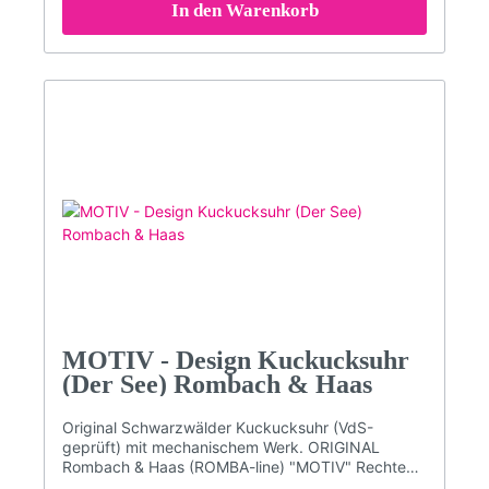
mit Echtglas-Beschichtung.VdS geprüfte ''Original
In den Warenkorb
Schwarzwälder Kuckucksuhr''Kuckuckruf
abstellbar (Abstellhebel am Gehäuse)Kuckucksruf
erfolgt zur vollen Stunde mehrmals (je nach
Uhrzeit - z.B. um 3 Uhr kommt 3x der Kuckuck)
und zur halben Stunde einmalig.Qualitätsmarke
Romba-Design (Kuckucksuhrenmanufaktur
Rombach und Haas)Maße: Höhe 31 cm; (47 cm mit
aufgezogenen Gewichten); Breite 21,5 cm; Tiefe
11,5 cm3 Jahre Garantie (24 Monate + 1 Jahr
Garantieverlängerung GRATIS auf alle Uhren. Nur
hier im Shop!)Bitte beachten Sie, dass die Farben
am Bildschirm abweichen können!
MOTIV - Design Kuckucksuhr
(Der See) Rombach & Haas
Original Schwarzwälder Kuckucksuhr (VdS-
geprüft) mit mechanischem Werk. ORIGINAL
Rombach & Haas (ROMBA-line) "MOTIV" Rechteck
Design-Kuckucksuhr.Schlichte Vogelhaus-