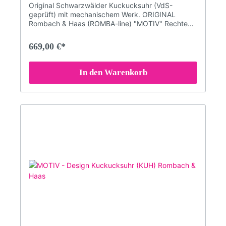
Original Schwarzwälder Kuckucksuhr (VdS-
geprüft) mit mechanischem Werk. ORIGINAL
Rombach & Haas (ROMBA-line) "MOTIV" Rechteck
Design-Kuckucksuhr.Schlichte Vogelhaus-
Kuckucksuhr mit besonderen Motiven im typischen
669,00 €*
SELINA HAAS DESIGN - Stil.Mechanisches 8-Tage
Laufwerk mit RechenschlagwerkAcrylglas-Front
mit Echtglas-Beschichtung.VdS geprüfte ''Original
In den Warenkorb
Schwarzwälder Kuckucksuhr''Kuckuckruf
abstellbar (Abstellhebel am Gehäuse)Kuckucksruf
erfolgt zur vollen Stunde mehrmals (je nach
Uhrzeit - z.B. um 3 Uhr kommt 3x der Kuckuck)
und zur halben Stunde einmalig.Qualitätsmarke
Romba-Design (Kuckucksuhrenmanufaktur
Rombach und Haas)Maße: Höhe 31 cm; (47 cm mit
aufgezogenen Gewichten); Breite 21,5 cm; Tiefe
11,5 cm3 Jahre Garantie (24 Monate + 1 Jahr
Garantieverlängerung GRATIS auf alle Uhren. Nur
hier im Shop!)Bitte beachten Sie, dass die Farben
am Bildschirm abweichen können!