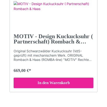
Romba-Design (Kuckucksuhrenmanufaktur
Rombach und Haas)Maße: Höhe 31 cm; (47 cm mit
aufgezogenen Gewichten); Breite 21,5 cm; Tiefe
11,5 cmBitte beachten Sie, dass die Farben am
Bildschirm abweichen können!
MOTIV - Design Kuckucksuhr (
Partnerschaft) Rombach &
Haas
Original Schwarzwälder Kuckucksuhr (VdS-
geprüft) mit mechanischem Werk. ORIGINAL
Rombach & Haas (ROMBA-line) "MOTIV" Rechteck
Design-Kuckucksuhr.Schlichte Vogelhaus-
Kuckucksuhr mit besonderen Motiven im typischen
669,00 €*
SELINA HAAS DESIGN - Stil.Mechanisches 8-Tage
Laufwerk mit RechenschlagwerkAcrylglas-Front
mit Echtglas-Beschichtung.VdS geprüfte ''Original
In den Warenkorb
Schwarzwälder Kuckucksuhr''Kuckuckruf
abstellbar (Abstellhebel am Gehäuse)Kuckucksruf
erfolgt zur vollen Stunde mehrmals (je nach
Uhrzeit - z.B. um 3 Uhr kommt 3x der Kuckuck)
und zur halben Stunde einmalig.Qualitätsmarke
Romba-Design (Kuckucksuhrenmanufaktur