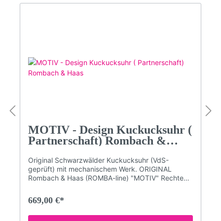
Uhrzeit - z.B. um 3 Uhr kommt 3x der Kuckuck)
und zur halben Stunde einmalig.Qualitätsmarke
Romba-Design (Kuckucksuhrenmanufaktur
Rombach und Haas)Maße: Höhe 31 cm; (47 cm mit
aufgezogenen Gewichten); Breite 21,5 cm; Tiefe
11,5 cm3 Jahre Garantie (24 Monate + 1 Jahr
Garantieverlängerung GRATIS auf alle Uhren. Nur
hier im Shop!)Bitte beachten Sie, dass die Farben
am Bildschirm abweichen können!
MOTIV - Design Kuckucksuhr (
Partnerschaft) Rombach &
Haas
Original Schwarzwälder Kuckucksuhr (VdS-
geprüft) mit mechanischem Werk. ORIGINAL
Rombach & Haas (ROMBA-line) "MOTIV" Rechteck
Design-Kuckucksuhr.Schlichte Vogelhaus-
Kuckucksuhr mit besonderen Motiven im typischen
669,00 €*
SELINA HAAS DESIGN - Stil.Mechanisches 8-Tage
Laufwerk mit RechenschlagwerkAcrylglas-Front