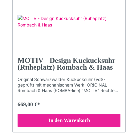
Uhrzeit - z.B. um 3 Uhr kommt 3x der Kuckuck)
und zur halben Stunde einmalig.Qualitätsmarke
Romba-Design (Kuckucksuhrenmanufaktur
Rombach und Haas)Maße: Höhe 31 cm; (47 cm mit
aufgezogenen Gewichten); Breite 21,5 cm; Tiefe
11,5 cmBitte beachten Sie, dass die Farben am
Bildschirm abweichen können!
MOTIV - Design Kuckucksuhr
(Ruheplatz) Rombach & Haas
Original Schwarzwälder Kuckucksuhr (VdS-
geprüft) mit mechanischem Werk. ORIGINAL
Rombach & Haas (ROMBA-line) "MOTIV" Rechteck
Design-Kuckucksuhr.Schlichte Vogelhaus-
Kuckucksuhr mit besonderen Motiven im typischen
669,00 €*
SELINA HAAS DESIGN - Stil.Mechanisches 8-Tage
Laufwerk mit RechenschlagwerkAcrylglas-Front
mit Echtglas-Beschichtung.VdS geprüfte ''Original
In den Warenkorb
Schwarzwälder Kuckucksuhr''Kuckuckruf
abstellbar (Abstellhebel am Gehäuse)Kuckucksruf
erfolgt zur vollen Stunde mehrmals (je nach